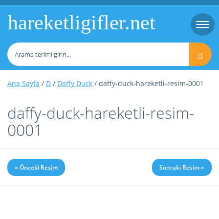
hareketligifler.net
Togg
navi
Ana Sayfa
/
D
/
Daffy Duck
/ daffy-duck-hareketli-resim-0001
daffy-duck-hareketli-resim-
0001
« Önceki Resim
Sonraki Resim »