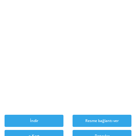
İndir
Resme bağlantı ver
e-Kart
Detaylar