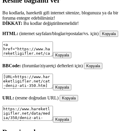
Resme bağlantı ver
Bu kodlarla, hareketli gifi internet sitenize, blogunuza ya da bir
foruma entegre edebilirsiniz!
DİKKAT:
Bu kodlar değiştirilmemelidir!
HTML:
(internet sayfaları/bloglar/epostalar/vs. için)
Kopyala
Kopyala
BBCode:
(forumlar/ziyaretçi defterleri için)
Kopyala
Kopyala
URL:
(resme doğrudan URL)
Kopyala
Kopyala