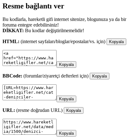
Resme bağlantı ver
Bu kodlarla, hareketli gifi internet sitenize, blogunuza ya da bir
foruma entegre edebilirsiniz!
DİKKAT:
Bu kodlar değiştirilmemelidir!
HTML:
(internet sayfaları/bloglar/epostalar/vs. için)
Kopyala
Kopyala
BBCode:
(forumlar/ziyaretçi defterleri için)
Kopyala
Kopyala
URL:
(resme doğrudan URL)
Kopyala
Kopyala