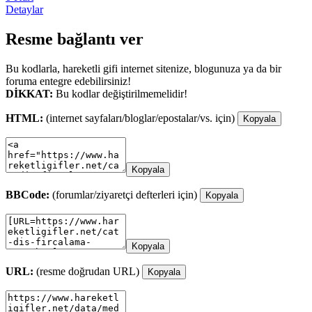
Detaylar
Resme bağlantı ver
Bu kodlarla, hareketli gifi internet sitenize, blogunuza ya da bir
foruma entegre edebilirsiniz!
DİKKAT:
Bu kodlar değiştirilmemelidir!
HTML:
(internet sayfaları/bloglar/epostalar/vs. için)
Kopyala
Kopyala
BBCode:
(forumlar/ziyaretçi defterleri için)
Kopyala
Kopyala
URL:
(resme doğrudan URL)
Kopyala