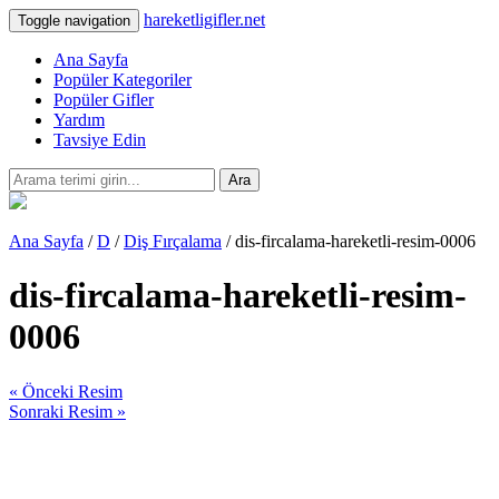
hareketligifler.net
Toggle navigation
Ana Sayfa
Popüler Kategoriler
Popüler Gifler
Yardım
Tavsiye Edin
Ara
Ana Sayfa
/
D
/
Diş Fırçalama
/ dis-fircalama-hareketli-resim-0006
dis-fircalama-hareketli-resim-
0006
« Önceki Resim
Sonraki Resim »