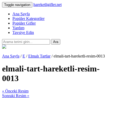
hareketligifler.net
Toggle navigation
Ana Sayfa
Popüler Kategoriler
Popüler Gifler
Yardım
Tavsiye Edin
Ara
Ana Sayfa
/
E
/
Elmalı Tartlar
/ elmali-tart-hareketli-resim-0013
elmali-tart-hareketli-resim-
0013
« Önceki Resim
Sonraki Resim »