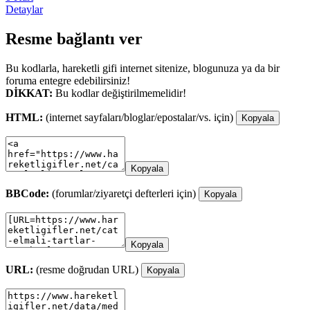
Detaylar
Resme bağlantı ver
Bu kodlarla, hareketli gifi internet sitenize, blogunuza ya da bir
foruma entegre edebilirsiniz!
DİKKAT:
Bu kodlar değiştirilmemelidir!
HTML:
(internet sayfaları/bloglar/epostalar/vs. için)
Kopyala
Kopyala
BBCode:
(forumlar/ziyaretçi defterleri için)
Kopyala
Kopyala
URL:
(resme doğrudan URL)
Kopyala