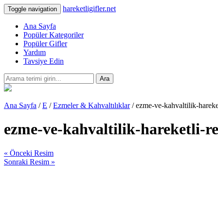
hareketligifler.net
Toggle navigation
Ana Sayfa
Popüler Kategoriler
Popüler Gifler
Yardım
Tavsiye Edin
Ara
Ana Sayfa
/
E
/
Ezmeler & Kahvaltılıklar
/ ezme-ve-kahvaltilik-hareke
ezme-ve-kahvaltilik-hareketli-r
« Önceki Resim
Sonraki Resim »