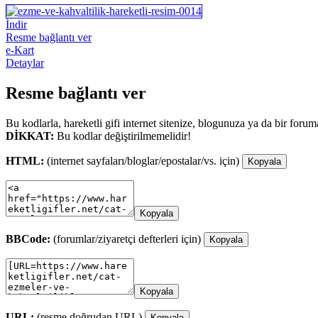
İndir
Resme bağlantı ver
e-Kart
Detaylar
Resme bağlantı ver
Bu kodlarla, hareketli gifi internet sitenize, blogunuza ya da bir forum
DİKKAT:
Bu kodlar değiştirilmemelidir!
HTML:
(internet sayfaları/bloglar/epostalar/vs. için)
Kopyala
Kopyala
BBCode:
(forumlar/ziyaretçi defterleri için)
Kopyala
Kopyala
URL:
(resme doğrudan URL)
Kopyala