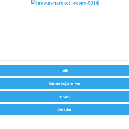
İndir
Resme bağlantı ver
e-Kart
Detaylar