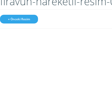
firavun-hareketli-resim
« Önceki Resim