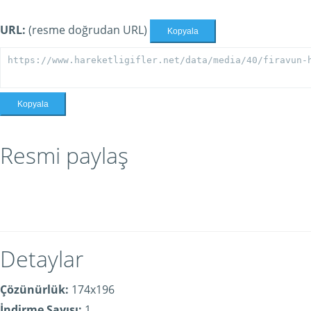
URL:
(resme doğrudan URL)
Kopyala
Kopyala
Resmi paylaş
Detaylar
Çözünürlük:
174x196
İndirme Sayısı:
1