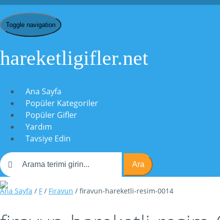
Toggle navigation
hareketligifler.net
Ana Sayfa
Popüler Kategoriler
Popüler Gifler
Yardım
Tavsiye Edin
Ara
Ana Sayfa
/
F
/
Firavun
/ firavun-hareketli-resim-0014