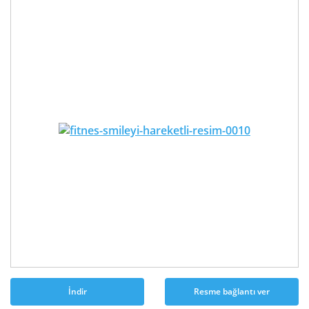
İndir
Resme bağlantı ver