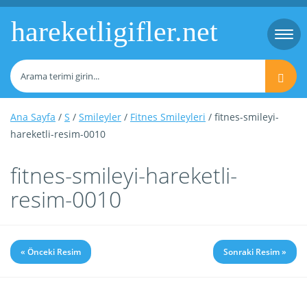
hareketligifler.net
Togg
navi
Ana Sayfa
/
S
/
Smileyler
/
Fitnes Smileyleri
/ fitnes-smileyi-
hareketli-resim-0010
fitnes-smileyi-hareketli-
resim-0010
« Önceki Resim
Sonraki Resim »