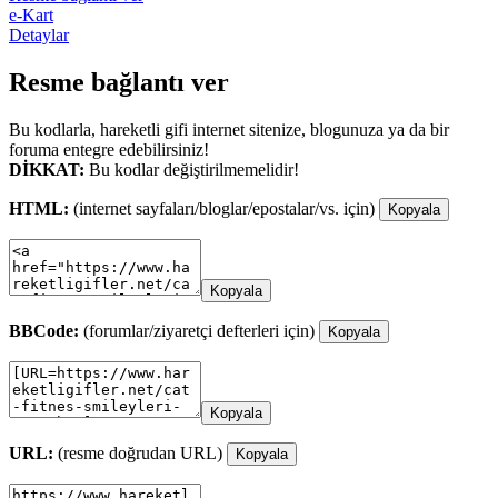
e-Kart
Detaylar
Resme bağlantı ver
Bu kodlarla, hareketli gifi internet sitenize, blogunuza ya da bir
foruma entegre edebilirsiniz!
DİKKAT:
Bu kodlar değiştirilmemelidir!
HTML:
(internet sayfaları/bloglar/epostalar/vs. için)
Kopyala
Kopyala
BBCode:
(forumlar/ziyaretçi defterleri için)
Kopyala
Kopyala
URL:
(resme doğrudan URL)
Kopyala