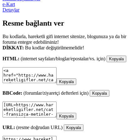
e-Kart
Detaylar
Resme bağlantı ver
Bu kodlarla, hareketli gifi internet sitenize, blogunuza ya da bir
foruma entegre edebilirsiniz!
DİKKAT:
Bu kodlar değiştirilmemelidir!
HTML:
(internet sayfaları/bloglar/epostalar/vs. için)
Kopyala
Kopyala
BBCode:
(forumlar/ziyaretçi defterleri için)
Kopyala
Kopyala
URL:
(resme doğrudan URL)
Kopyala