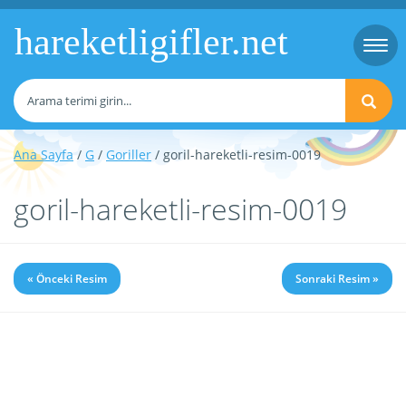
hareketligifler.net
Togg
navi
Ana Sayfa
/
G
/
Goriller
/ goril-hareketli-resim-0019
goril-hareketli-resim-0019
« Önceki Resim
Sonraki Resim »