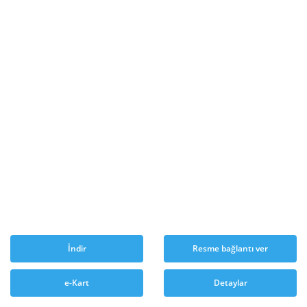
İndir
Resme bağlantı ver
e-Kart
Detaylar