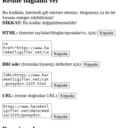
Resme bağlantı ver
Bu kodlarla, hareketli gifi internet sitenize, blogunuza ya da bir
foruma entegre edebilirsiniz!
DİKKAT:
Bu kodlar değiştirilmemelidir!
HTML:
(internet sayfaları/bloglar/epostalar/vs. için)
Kopyala
Kopyala
BBCode:
(forumlar/ziyaretçi defterleri için)
Kopyala
Kopyala
URL:
(resme doğrudan URL)
Kopyala
Kopyala