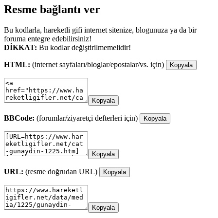
Resme bağlantı ver
Bu kodlarla, hareketli gifi internet sitenize, blogunuza ya da bir
foruma entegre edebilirsiniz!
DİKKAT:
Bu kodlar değiştirilmemelidir!
HTML:
(internet sayfaları/bloglar/epostalar/vs. için)
Kopyala
Kopyala
BBCode:
(forumlar/ziyaretçi defterleri için)
Kopyala
Kopyala
URL:
(resme doğrudan URL)
Kopyala
Kopyala