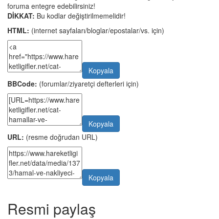
foruma entegre edebilirsiniz!
DİKKAT:
Bu kodlar değiştirilmemelidir!
HTML:
(internet sayfaları/bloglar/epostalar/vs. için)
Kopyala
BBCode:
(forumlar/ziyaretçi defterleri için)
Kopyala
URL:
(resme doğrudan URL)
Kopyala
Resmi paylaş