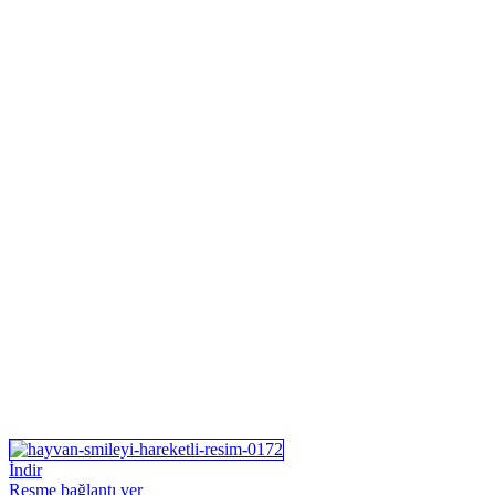
İndir
Resme bağlantı ver