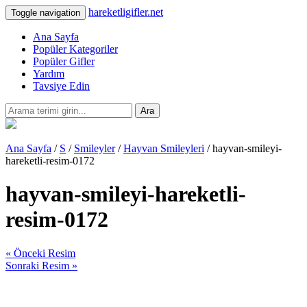
hareketligifler.net
Toggle navigation
Ana Sayfa
Popüler Kategoriler
Popüler Gifler
Yardım
Tavsiye Edin
Ara
Ana Sayfa
/
S
/
Smileyler
/
Hayvan Smileyleri
/ hayvan-smileyi-
hareketli-resim-0172
hayvan-smileyi-hareketli-
resim-0172
« Önceki Resim
Sonraki Resim »