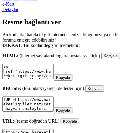
e-Kart
Detaylar
Resme bağlantı ver
Bu kodlarla, hareketli gifi internet sitenize, blogunuza ya da bir
foruma entegre edebilirsiniz!
DİKKAT:
Bu kodlar değiştirilmemelidir!
HTML:
(internet sayfaları/bloglar/epostalar/vs. için)
Kopyala
Kopyala
BBCode:
(forumlar/ziyaretçi defterleri için)
Kopyala
Kopyala
URL:
(resme doğrudan URL)
Kopyala