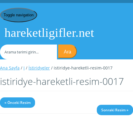
Toggle navigation
hareketligifler.net
Ara
Ana Sayfa
/
I
/
İstiridyeler
/ istiridye-hareketli-resim-0017
istiridye-hareketli-resim-0017
« Önceki Resim
Sonraki Resim »