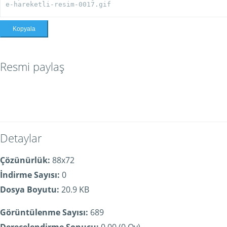
Kopyala
Resmi paylaş
Detaylar
Çözünürlük:
88x72
İndirme Sayısı:
0
Dosya Boyutu:
20.9 KB
Görüntülenme Sayısı:
689
Derecelendirme Sonucu:
0.00 (0 Oy)