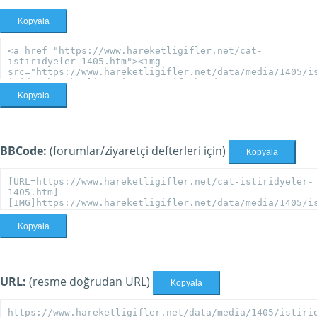
Kopyala
Kopyala
BBCode:
(forumlar/ziyaretçi defterleri için)
Kopyala
Kopyala
URL:
(resme doğrudan URL)
Kopyala