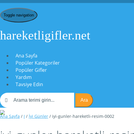
Toggle navigation
hareketligifler.net
Ana Sayfa
Popüler Kategoriler
Popüler Gifler
Yardım
Tavsiye Edin
Ara
Ana Sayfa
/
I
/
İyi Günler
/ iyi-gunler-hareketli-resim-0002