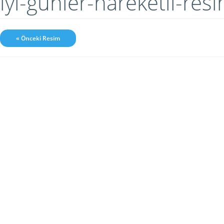
iyi-gunler-hareketli-re
« Önceki Resim