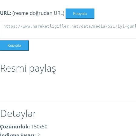
URL:
(resme doğrudan URL)
Kopyala
Kopyala
Resmi paylaş
Detaylar
Çözünürlük:
150x50
İndirme Sayısı:
2