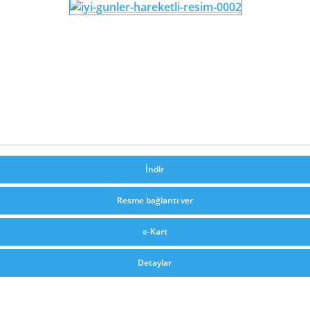
İndir
Resme bağlantı ver
e-Kart
Detaylar