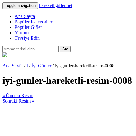
hareketligifler.net
Toggle navigation
Ana Sayfa
Popüler Kategoriler
Popüler Gifler
Yardım
Tavsiye Edin
Ara
Ana Sayfa
/
I
/
İyi Günler
/ iyi-gunler-hareketli-resim-0008
iyi-gunler-hareketli-resim-0008
« Önceki Resim
Sonraki Resim »