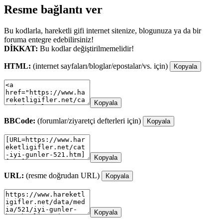
Resme bağlantı ver
Bu kodlarla, hareketli gifi internet sitenize, blogunuza ya da bir
foruma entegre edebilirsiniz!
DİKKAT:
Bu kodlar değiştirilmemelidir!
HTML:
(internet sayfaları/bloglar/epostalar/vs. için)
Kopyala
Kopyala
BBCode:
(forumlar/ziyaretçi defterleri için)
Kopyala
Kopyala
URL:
(resme doğrudan URL)
Kopyala
Kopyala