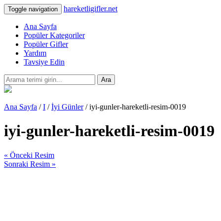
hareketligifler.net
Toggle navigation
Ana Sayfa
Popüler Kategoriler
Popüler Gifler
Yardım
Tavsiye Edin
Ara
Ana Sayfa
/
I
/
İyi Günler
/ iyi-gunler-hareketli-resim-0019
iyi-gunler-hareketli-resim-0019
« Önceki Resim
Sonraki Resim »