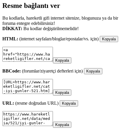
Resme bağlantı ver
Bu kodlarla, hareketli gifi internet sitenize, blogunuza ya da bir
foruma entegre edebilirsiniz!
DİKKAT:
Bu kodlar değiştirilmemelidir!
HTML:
(internet sayfaları/bloglar/epostalar/vs. için)
Kopyala
Kopyala
BBCode:
(forumlar/ziyaretçi defterleri için)
Kopyala
Kopyala
URL:
(resme doğrudan URL)
Kopyala
Kopyala