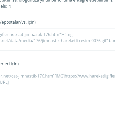
et sitenize, blogunuza ya da bir foruma entegre edebilirsiniz!
lidir!
/epostalar/vs. için)
rleri için)