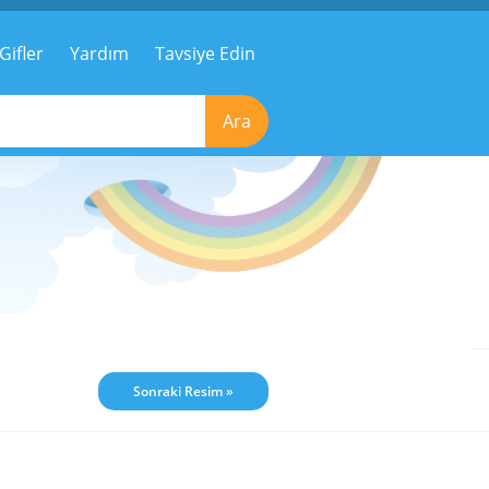
Gifler
Yardım
Tavsiye Edin
Ara
Sonraki Resim »