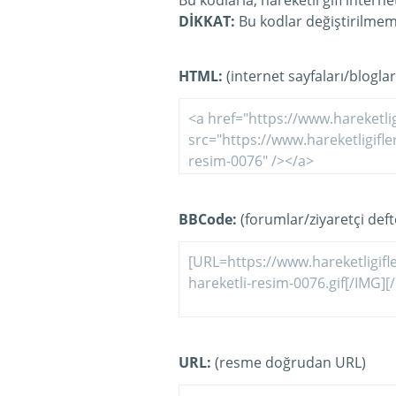
Bu kodlarla, hareketli gifi intern
DİKKAT:
Bu kodlar değiştirilmeme
HTML:
(internet sayfaları/bloglar
BBCode:
(forumlar/ziyaretçi defte
URL:
(resme doğrudan URL)