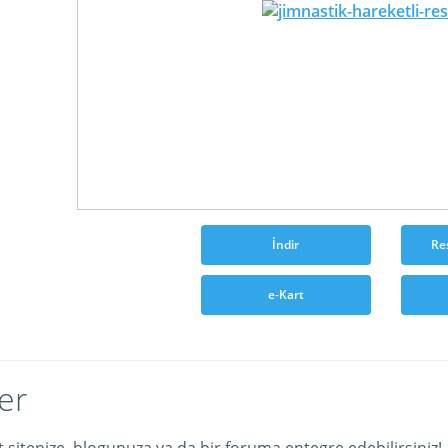
İndir
Re
e-Kart
er