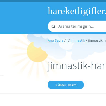
hareketligifler
Ana Sayfa
/
J
/
Jimnastik
/ jimnastik-h
jimnastik-ha
« Önceki Resim