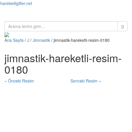
hareketligifler.net
Toggl
naviga
Ana Sayfa
/
J
/
Jimnastik
/ jimnastik-hareketli-resim-0180
jimnastik-hareketli-resim-
0180
« Önceki Resim
Sonraki Resim »