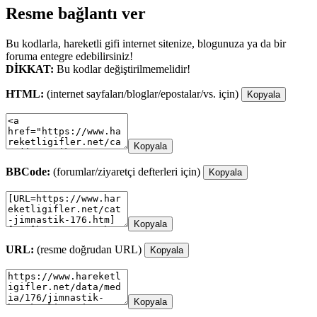
Resme bağlantı ver
Bu kodlarla, hareketli gifi internet sitenize, blogunuza ya da bir
foruma entegre edebilirsiniz!
DİKKAT:
Bu kodlar değiştirilmemelidir!
HTML:
(internet sayfaları/bloglar/epostalar/vs. için)
Kopyala
Kopyala
BBCode:
(forumlar/ziyaretçi defterleri için)
Kopyala
Kopyala
URL:
(resme doğrudan URL)
Kopyala
Kopyala