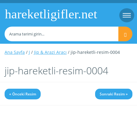
hareketligifler.net
Togg
navi
Ana Sayfa
/
J
/
Jip & Arazi Aracı
/ jip-hareketli-resim-0004
jip-hareketli-resim-0004
« Önceki Resim
Sonraki Resim »