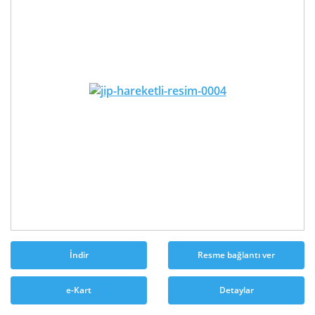
İndir
Resme bağlantı ver
e-Kart
Detaylar