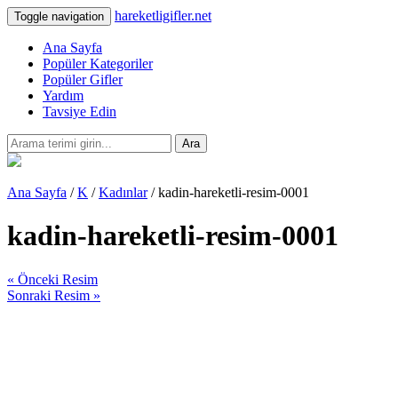
hareketligifler.net
Toggle navigation
Ana Sayfa
Popüler Kategoriler
Popüler Gifler
Yardım
Tavsiye Edin
Ara
Ana Sayfa
/
K
/
Kadınlar
/ kadin-hareketli-resim-0001
kadin-hareketli-resim-0001
« Önceki Resim
Sonraki Resim »