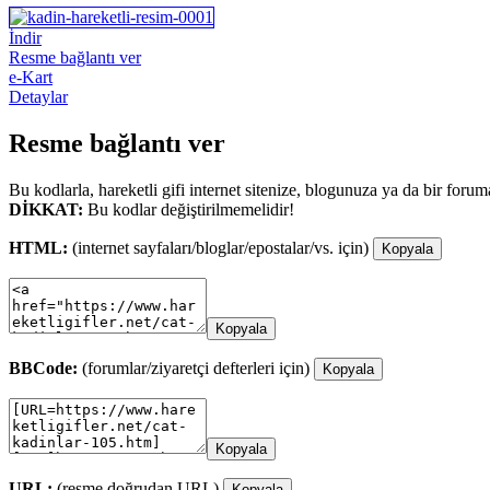
İndir
Resme bağlantı ver
e-Kart
Detaylar
Resme bağlantı ver
Bu kodlarla, hareketli gifi internet sitenize, blogunuza ya da bir forum
DİKKAT:
Bu kodlar değiştirilmemelidir!
HTML:
(internet sayfaları/bloglar/epostalar/vs. için)
Kopyala
Kopyala
BBCode:
(forumlar/ziyaretçi defterleri için)
Kopyala
Kopyala
URL:
(resme doğrudan URL)
Kopyala