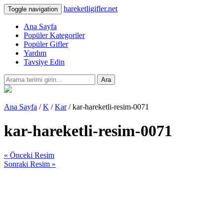
hareketligifler.net
Toggle navigation
Ana Sayfa
Popüler Kategoriler
Popüler Gifler
Yardım
Tavsiye Edin
Ara
Ana Sayfa
/
K
/
Kar
/ kar-hareketli-resim-0071
kar-hareketli-resim-0071
« Önceki Resim
Sonraki Resim »