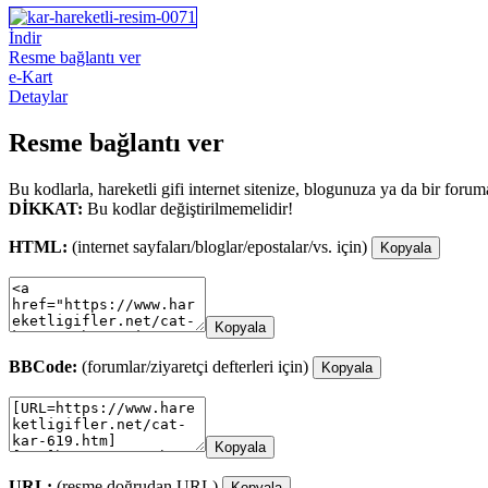
İndir
Resme bağlantı ver
e-Kart
Detaylar
Resme bağlantı ver
Bu kodlarla, hareketli gifi internet sitenize, blogunuza ya da bir forum
DİKKAT:
Bu kodlar değiştirilmemelidir!
HTML:
(internet sayfaları/bloglar/epostalar/vs. için)
Kopyala
Kopyala
BBCode:
(forumlar/ziyaretçi defterleri için)
Kopyala
Kopyala
URL:
(resme doğrudan URL)
Kopyala