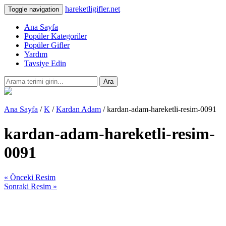
hareketligifler.net
Toggle navigation
Ana Sayfa
Popüler Kategoriler
Popüler Gifler
Yardım
Tavsiye Edin
Ara
Ana Sayfa
/
K
/
Kardan Adam
/ kardan-adam-hareketli-resim-0091
kardan-adam-hareketli-resim-
0091
« Önceki Resim
Sonraki Resim »