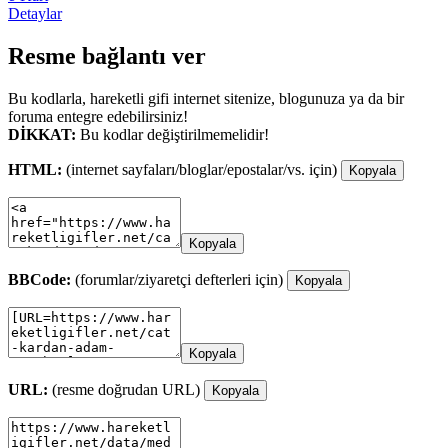
Detaylar
Resme bağlantı ver
Bu kodlarla, hareketli gifi internet sitenize, blogunuza ya da bir
foruma entegre edebilirsiniz!
DİKKAT:
Bu kodlar değiştirilmemelidir!
HTML:
(internet sayfaları/bloglar/epostalar/vs. için)
Kopyala
Kopyala
BBCode:
(forumlar/ziyaretçi defterleri için)
Kopyala
Kopyala
URL:
(resme doğrudan URL)
Kopyala