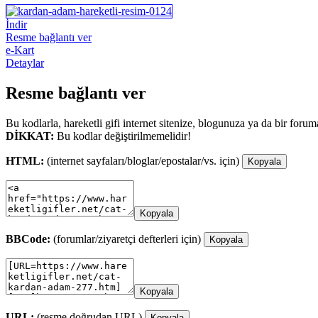
İndir
Resme bağlantı ver
e-Kart
Detaylar
Resme bağlantı ver
Bu kodlarla, hareketli gifi internet sitenize, blogunuza ya da bir forum
DİKKAT:
Bu kodlar değiştirilmemelidir!
HTML:
(internet sayfaları/bloglar/epostalar/vs. için)
Kopyala
Kopyala
BBCode:
(forumlar/ziyaretçi defterleri için)
Kopyala
Kopyala
URL:
(resme doğrudan URL)
Kopyala