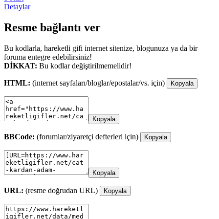
Detaylar
Resme bağlantı ver
Bu kodlarla, hareketli gifi internet sitenize, blogunuza ya da bir
foruma entegre edebilirsiniz!
DİKKAT:
Bu kodlar değiştirilmemelidir!
HTML:
(internet sayfaları/bloglar/epostalar/vs. için)
Kopyala
Kopyala
BBCode:
(forumlar/ziyaretçi defterleri için)
Kopyala
Kopyala
URL:
(resme doğrudan URL)
Kopyala