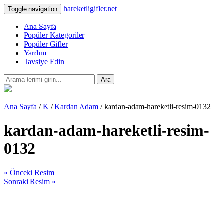
hareketligifler.net
Toggle navigation
Ana Sayfa
Popüler Kategoriler
Popüler Gifler
Yardım
Tavsiye Edin
Ara
Ana Sayfa
/
K
/
Kardan Adam
/ kardan-adam-hareketli-resim-0132
kardan-adam-hareketli-resim-
0132
« Önceki Resim
Sonraki Resim »