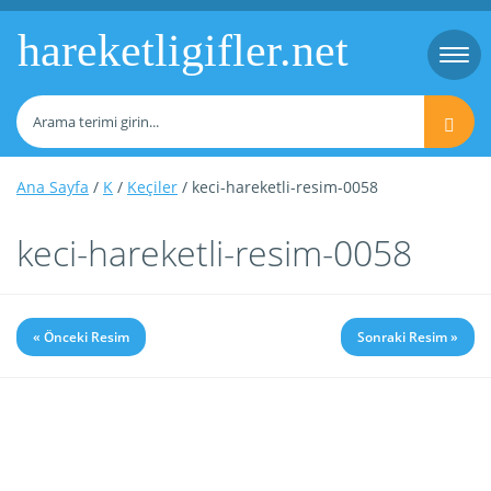
hareketligifler.net
Togg
navi
Ana Sayfa
/
K
/
Keçiler
/ keci-hareketli-resim-0058
keci-hareketli-resim-0058
« Önceki Resim
Sonraki Resim »