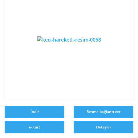
İndir
Resme bağlantı ver
e-Kart
Detaylar