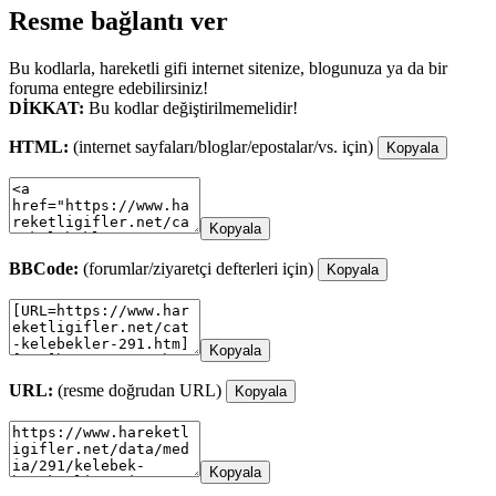
Resme bağlantı ver
Bu kodlarla, hareketli gifi internet sitenize, blogunuza ya da bir
foruma entegre edebilirsiniz!
DİKKAT:
Bu kodlar değiştirilmemelidir!
HTML:
(internet sayfaları/bloglar/epostalar/vs. için)
Kopyala
Kopyala
BBCode:
(forumlar/ziyaretçi defterleri için)
Kopyala
Kopyala
URL:
(resme doğrudan URL)
Kopyala
Kopyala