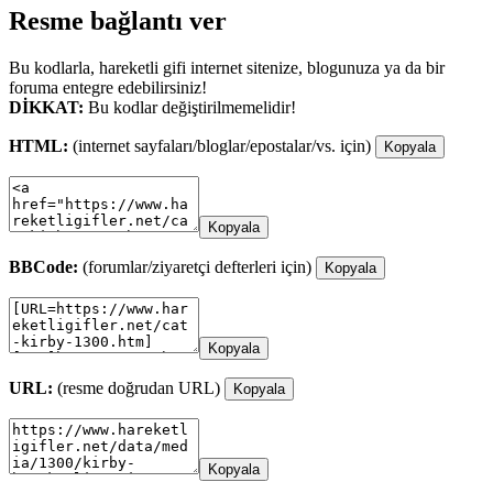
Resme bağlantı ver
Bu kodlarla, hareketli gifi internet sitenize, blogunuza ya da bir
foruma entegre edebilirsiniz!
DİKKAT:
Bu kodlar değiştirilmemelidir!
HTML:
(internet sayfaları/bloglar/epostalar/vs. için)
Kopyala
Kopyala
BBCode:
(forumlar/ziyaretçi defterleri için)
Kopyala
Kopyala
URL:
(resme doğrudan URL)
Kopyala
Kopyala