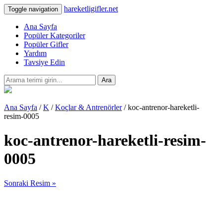
hareketligifler.net
Toggle navigation
Ana Sayfa
Popüler Kategoriler
Popüler Gifler
Yardım
Tavsiye Edin
Ara
Ana Sayfa
/
K
/
Koçlar & Antrenörler
/ koc-antrenor-hareketli-
resim-0005
koc-antrenor-hareketli-resim-
0005
Sonraki Resim »