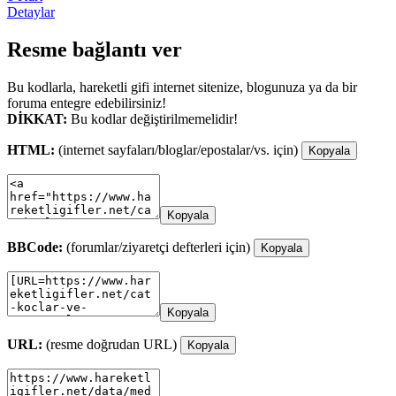
Detaylar
Resme bağlantı ver
Bu kodlarla, hareketli gifi internet sitenize, blogunuza ya da bir
foruma entegre edebilirsiniz!
DİKKAT:
Bu kodlar değiştirilmemelidir!
HTML:
(internet sayfaları/bloglar/epostalar/vs. için)
Kopyala
Kopyala
BBCode:
(forumlar/ziyaretçi defterleri için)
Kopyala
Kopyala
URL:
(resme doğrudan URL)
Kopyala