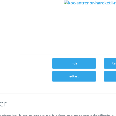
İndir
Re
e-Kart
er