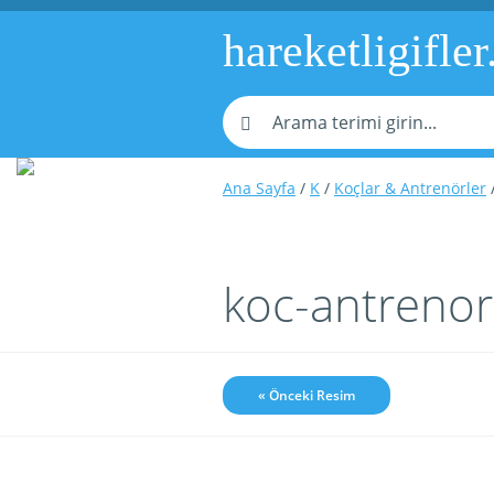
hareketligifler
Ana Sayfa
/
K
/
Koçlar & Antrenörler
/
koc-antrenor
« Önceki Resim