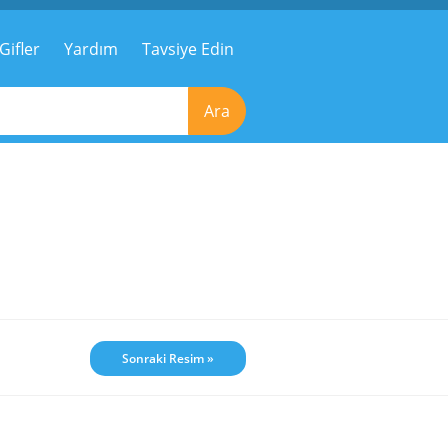
Gifler
Yardım
Tavsiye Edin
Ara
Sonraki Resim »