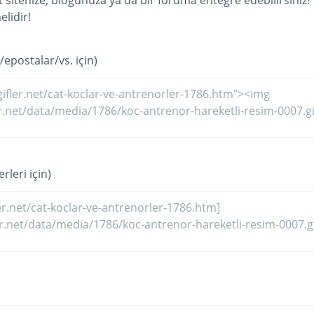
et sitenize, blogunuza ya da bir foruma entegre edebilirsiniz!
lidir!
/epostalar/vs. için)
rleri için)