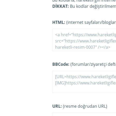
Bu kodlarla, hareketli gifi intern
DİKKAT:
Bu kodlar değiştirilmeme
HTML:
(internet sayfaları/bloglar
BBCode:
(forumlar/ziyaretçi defte
URL:
(resme doğrudan URL)