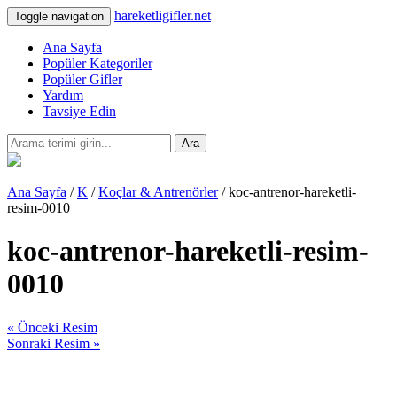
hareketligifler.net
Toggle navigation
Ana Sayfa
Popüler Kategoriler
Popüler Gifler
Yardım
Tavsiye Edin
Ara
Ana Sayfa
/
K
/
Koçlar & Antrenörler
/ koc-antrenor-hareketli-
resim-0010
koc-antrenor-hareketli-resim-
0010
« Önceki Resim
Sonraki Resim »