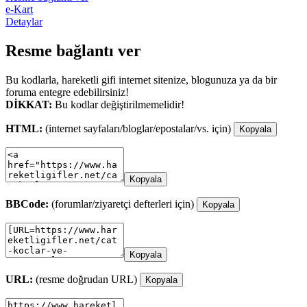
e-Kart
Detaylar
Resme bağlantı ver
Bu kodlarla, hareketli gifi internet sitenize, blogunuza ya da bir
foruma entegre edebilirsiniz!
DİKKAT:
Bu kodlar değiştirilmemelidir!
HTML:
(internet sayfaları/bloglar/epostalar/vs. için)
Kopyala
Kopyala
BBCode:
(forumlar/ziyaretçi defterleri için)
Kopyala
Kopyala
URL:
(resme doğrudan URL)
Kopyala