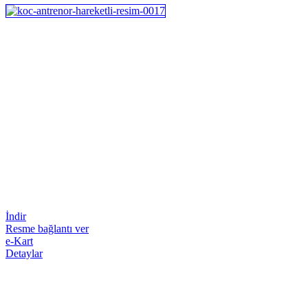
İndir
Resme bağlantı ver
e-Kart
Detaylar