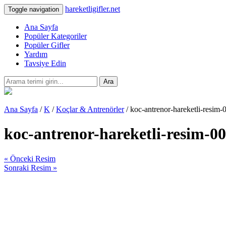
hareketligifler.net
Toggle navigation
Ana Sayfa
Popüler Kategoriler
Popüler Gifler
Yardım
Tavsiye Edin
Ara
Ana Sayfa
/
K
/
Koçlar & Antrenörler
/ koc-antrenor-hareketli-resim-
koc-antrenor-hareketli-resim-0
« Önceki Resim
Sonraki Resim »