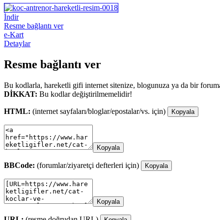
İndir
Resme bağlantı ver
e-Kart
Detaylar
Resme bağlantı ver
Bu kodlarla, hareketli gifi internet sitenize, blogunuza ya da bir forum
DİKKAT:
Bu kodlar değiştirilmemelidir!
HTML:
(internet sayfaları/bloglar/epostalar/vs. için)
Kopyala
Kopyala
BBCode:
(forumlar/ziyaretçi defterleri için)
Kopyala
Kopyala
URL:
(resme doğrudan URL)
Kopyala