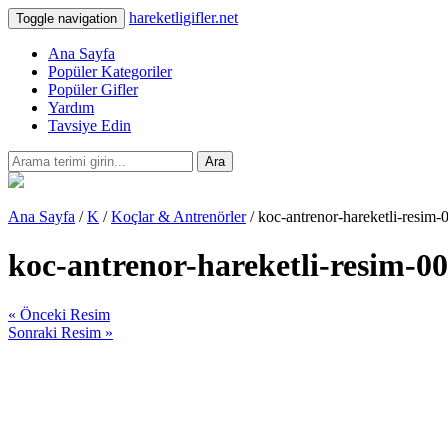
hareketligifler.net
Toggle navigation
Ana Sayfa
Popüler Kategoriler
Popüler Gifler
Yardım
Tavsiye Edin
Ara
Ana Sayfa
/
K
/
Koçlar & Antrenörler
/ koc-antrenor-hareketli-resim-
koc-antrenor-hareketli-resim-0
« Önceki Resim
Sonraki Resim »