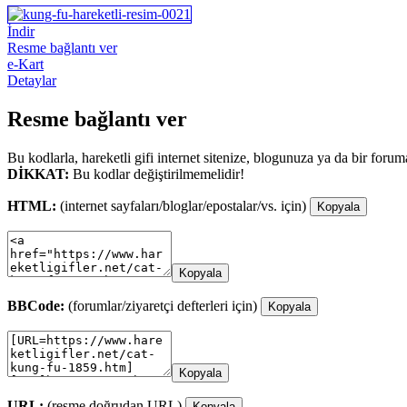
İndir
Resme bağlantı ver
e-Kart
Detaylar
Resme bağlantı ver
Bu kodlarla, hareketli gifi internet sitenize, blogunuza ya da bir forum
DİKKAT:
Bu kodlar değiştirilmemelidir!
HTML:
(internet sayfaları/bloglar/epostalar/vs. için)
Kopyala
Kopyala
BBCode:
(forumlar/ziyaretçi defterleri için)
Kopyala
Kopyala
URL:
(resme doğrudan URL)
Kopyala