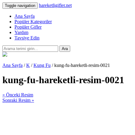
hareketligifler.net
Toggle navigation
Ana Sayfa
Popüler Kategoriler
Popüler Gifler
Yardım
Tavsiye Edin
Ara
Ana Sayfa
/
K
/
Kung Fu
/ kung-fu-hareketli-resim-0021
kung-fu-hareketli-resim-0021
« Önceki Resim
Sonraki Resim »