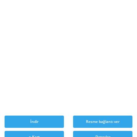
İndir
Resme bağlantı ver
e-Kart
Detaylar