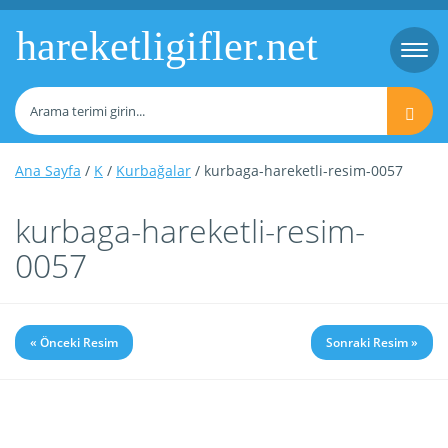
hareketligifler.net
Togg
navi
Ana Sayfa
/
K
/
Kurbağalar
/ kurbaga-hareketli-resim-0057
kurbaga-hareketli-resim-
0057
« Önceki Resim
Sonraki Resim »