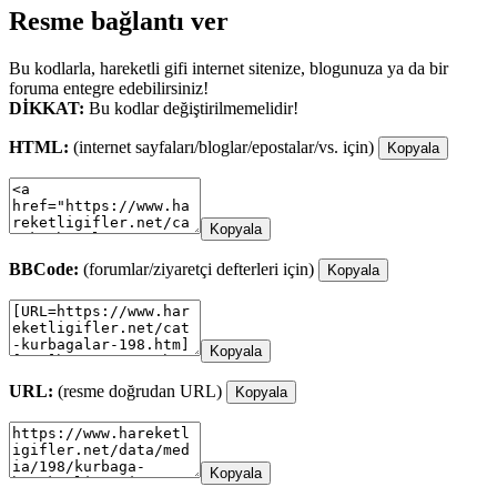
Resme bağlantı ver
Bu kodlarla, hareketli gifi internet sitenize, blogunuza ya da bir
foruma entegre edebilirsiniz!
DİKKAT:
Bu kodlar değiştirilmemelidir!
HTML:
(internet sayfaları/bloglar/epostalar/vs. için)
Kopyala
Kopyala
BBCode:
(forumlar/ziyaretçi defterleri için)
Kopyala
Kopyala
URL:
(resme doğrudan URL)
Kopyala
Kopyala