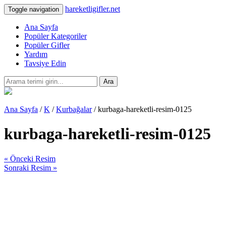
hareketligifler.net
Toggle navigation
Ana Sayfa
Popüler Kategoriler
Popüler Gifler
Yardım
Tavsiye Edin
Ara
Ana Sayfa
/
K
/
Kurbağalar
/ kurbaga-hareketli-resim-0125
kurbaga-hareketli-resim-0125
« Önceki Resim
Sonraki Resim »