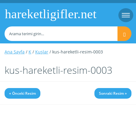
hareketligifler.net
Togg
navi
Ana Sayfa
/
K
/
Kuşlar
/ kus-hareketli-resim-0003
kus-hareketli-resim-0003
« Önceki Resim
Sonraki Resim »