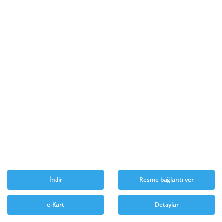
İndir
Resme bağlantı ver
e-Kart
Detaylar