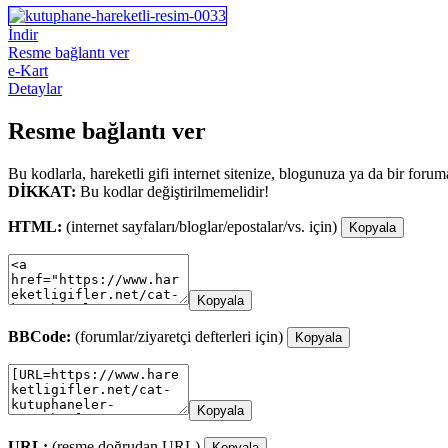
İndir
Resme bağlantı ver
e-Kart
Detaylar
Resme bağlantı ver
Bu kodlarla, hareketli gifi internet sitenize, blogunuza ya da bir forum
DİKKAT:
Bu kodlar değiştirilmemelidir!
HTML:
(internet sayfaları/bloglar/epostalar/vs. için)
Kopyala
Kopyala
BBCode:
(forumlar/ziyaretçi defterleri için)
Kopyala
Kopyala
URL:
(resme doğrudan URL)
Kopyala