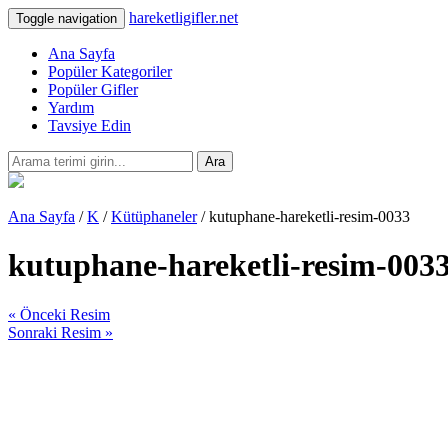
hareketligifler.net
Toggle navigation
Ana Sayfa
Popüler Kategoriler
Popüler Gifler
Yardım
Tavsiye Edin
Ara
Ana Sayfa
/
K
/
Kütüphaneler
/ kutuphane-hareketli-resim-0033
kutuphane-hareketli-resim-003
« Önceki Resim
Sonraki Resim »