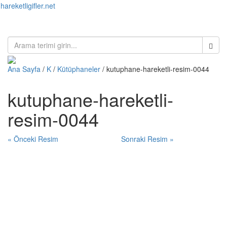
hareketligifler.net
Toggl
naviga
Ana Sayfa
/
K
/
Kütüphaneler
/ kutuphane-hareketli-resim-0044
kutuphane-hareketli-
resim-0044
« Önceki Resim
Sonraki Resim »