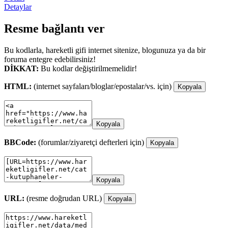
Detaylar
Resme bağlantı ver
Bu kodlarla, hareketli gifi internet sitenize, blogunuza ya da bir
foruma entegre edebilirsiniz!
DİKKAT:
Bu kodlar değiştirilmemelidir!
HTML:
(internet sayfaları/bloglar/epostalar/vs. için)
Kopyala
Kopyala
BBCode:
(forumlar/ziyaretçi defterleri için)
Kopyala
Kopyala
URL:
(resme doğrudan URL)
Kopyala