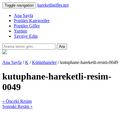
hareketligifler.net
Toggle navigation
Ana Sayfa
Popüler Kategoriler
Popüler Gifler
Yardım
Tavsiye Edin
Ara
Ana Sayfa
/
K
/
Kütüphaneler
/ kutuphane-hareketli-resim-0049
kutuphane-hareketli-resim-
0049
« Önceki Resim
Sonraki Resim »