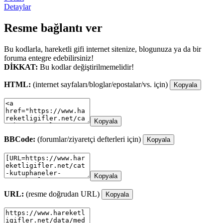
Detaylar
Resme bağlantı ver
Bu kodlarla, hareketli gifi internet sitenize, blogunuza ya da bir
foruma entegre edebilirsiniz!
DİKKAT:
Bu kodlar değiştirilmemelidir!
HTML:
(internet sayfaları/bloglar/epostalar/vs. için)
Kopyala
Kopyala
BBCode:
(forumlar/ziyaretçi defterleri için)
Kopyala
Kopyala
URL:
(resme doğrudan URL)
Kopyala