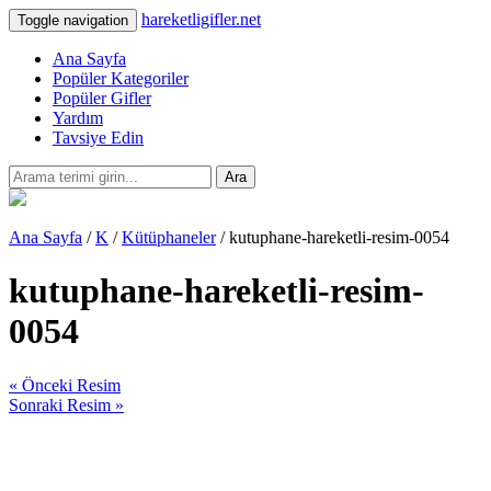
hareketligifler.net
Toggle navigation
Ana Sayfa
Popüler Kategoriler
Popüler Gifler
Yardım
Tavsiye Edin
Ara
Ana Sayfa
/
K
/
Kütüphaneler
/ kutuphane-hareketli-resim-0054
kutuphane-hareketli-resim-
0054
« Önceki Resim
Sonraki Resim »