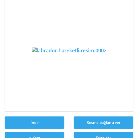
İndir
Resme bağlantı ver
e-Kart
Detaylar