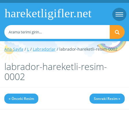
hareketligifler.net
Togg
navi
Ana Sayfa
/
L
/
Labradorlar
/ labrador-hareketli-resim-0002
labrador-hareketli-resim-
0002
« Önceki Resim
Sonraki Resim »