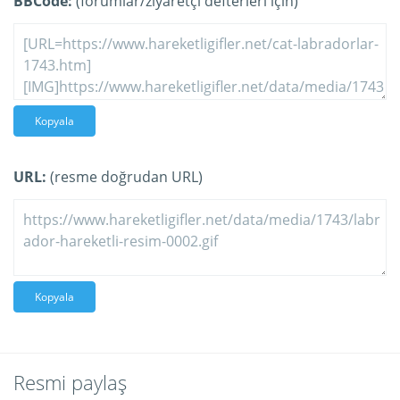
BBCode:
(forumlar/ziyaretçi defterleri için)
Kopyala
URL:
(resme doğrudan URL)
Kopyala
Resmi paylaş