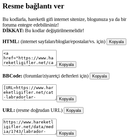
Resme bağlantı ver
Bu kodlarla, hareketli gifi internet sitenize, blogunuza ya da bir
foruma entegre edebilirsiniz!
DİKKAT:
Bu kodlar değiştirilmemelidir!
HTML:
(internet sayfaları/bloglar/epostalar/vs. için)
Kopyala
Kopyala
BBCode:
(forumlar/ziyaretçi defterleri için)
Kopyala
Kopyala
URL:
(resme doğrudan URL)
Kopyala
Kopyala