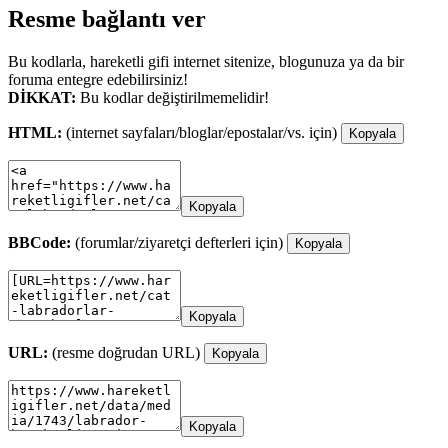
Resme bağlantı ver
Bu kodlarla, hareketli gifi internet sitenize, blogunuza ya da bir
foruma entegre edebilirsiniz!
DİKKAT:
Bu kodlar değiştirilmemelidir!
HTML:
(internet sayfaları/bloglar/epostalar/vs. için)
Kopyala
Kopyala
BBCode:
(forumlar/ziyaretçi defterleri için)
Kopyala
Kopyala
URL:
(resme doğrudan URL)
Kopyala
Kopyala