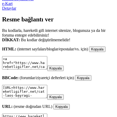
e-Kart
Detaylar
Resme bağlantı ver
Bu kodlarla, hareketli gifi internet sitenize, blogunuza ya da bir
foruma entegre edebilirsiniz!
DİKKAT:
Bu kodlar değiştirilmemelidir!
HTML:
(internet sayfaları/bloglar/epostalar/vs. için)
Kopyala
Kopyala
BBCode:
(forumlar/ziyaretçi defterleri için)
Kopyala
Kopyala
URL:
(resme doğrudan URL)
Kopyala