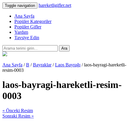
hareketligifler.net
Toggle navigation
Ana Sayfa
Popüler Kategoriler
Popüler Gifler
Yardım
Tavsiye Edin
Ara
Ana Sayfa
/
B
/
Bayraklar
/
Laos Bayrağı
/ laos-bayragi-hareketli-
resim-0003
laos-bayragi-hareketli-resim-
0003
« Önceki Resim
Sonraki Resim »