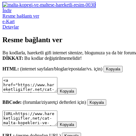
İndir
Resme bağlantı ver
e-Kart
Detaylar
Resme bağlantı ver
Bu kodlarla, hareketli gifi internet sitenize, blogunuza ya da bir forum
DİKKAT:
Bu kodlar değiştirilmemelidir!
HTML:
(internet sayfaları/bloglar/epostalar/vs. için)
Kopyala
Kopyala
BBCode:
(forumlar/ziyaretçi defterleri için)
Kopyala
Kopyala
URL:
(resme doğrudan URL)
Kopyala