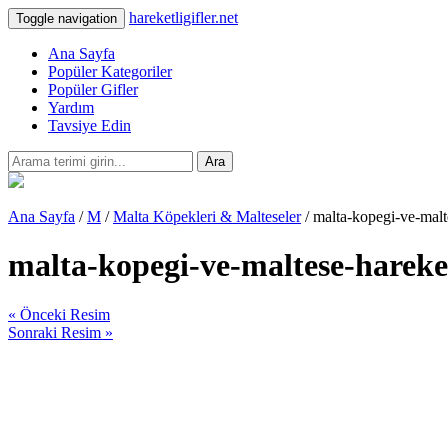
hareketligifler.net
Toggle navigation
Ana Sayfa
Popüler Kategoriler
Popüler Gifler
Yardım
Tavsiye Edin
Ara
Ana Sayfa
/
M
/
Malta Köpekleri & Malteseler
/ malta-kopegi-ve-malt
malta-kopegi-ve-maltese-hareke
« Önceki Resim
Sonraki Resim »