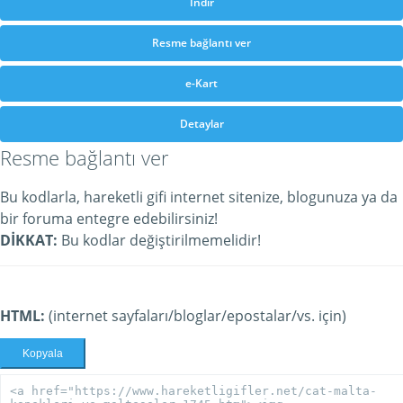
İndir
Resme bağlantı ver
e-Kart
Detaylar
Resme bağlantı ver
Bu kodlarla, hareketli gifi internet sitenize, blogunuza ya da
bir foruma entegre edebilirsiniz!
DİKKAT:
Bu kodlar değiştirilmemelidir!
HTML:
(internet sayfaları/bloglar/epostalar/vs. için)
Kopyala