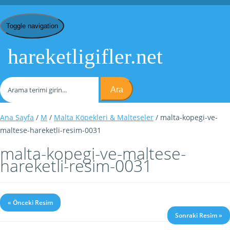
Toggle navigation
hareketligifler.net
Ara
Ana Sayfa
/
M
/
Malta Köpekleri & Malteseler
/ malta-kopegi-ve-
maltese-hareketli-resim-0031
malta-kopegi-ve-maltese-
hareketli-resim-0031
« Önceki Resim
Sonraki Resim »