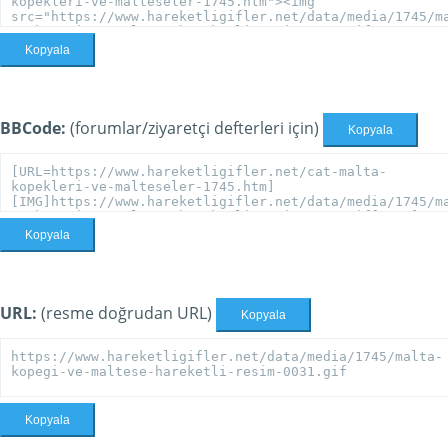
Kopyala
BBCode:
(forumlar/ziyaretçi defterleri için)
Kopyala
Kopyala
URL:
(resme doğrudan URL)
Kopyala
Kopyala